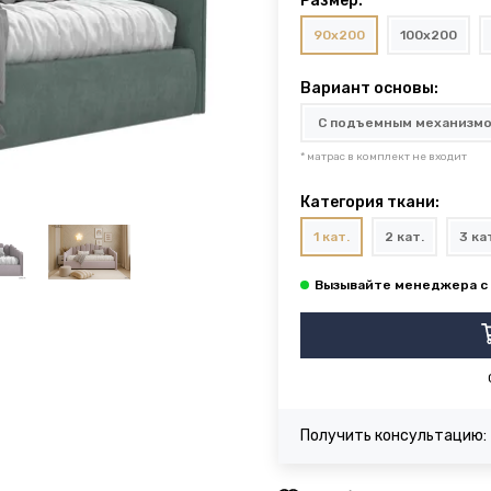
Размер:
90x200
100x200
Вариант основы:
* матрас в комплект не входит
Категория ткани:
1 кат.
2 кат.
3 ка
Получить консультацию: