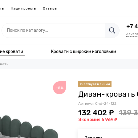
кты
Наши проекты
Отзывы
+7 
Заказ
ие кровати
Кровати с широким изголовьем
вати
−5%
Диван-кровать 
Артикул:
Chd-24-122
132 402 ₽
139 
Экономия 6 969 ₽