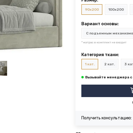
Размер:
90x200
100x200
Вариант основы:
* матрас в комплект не входит
Категория ткани:
1 кат.
2 кат.
3 ка
Получить консультацию: