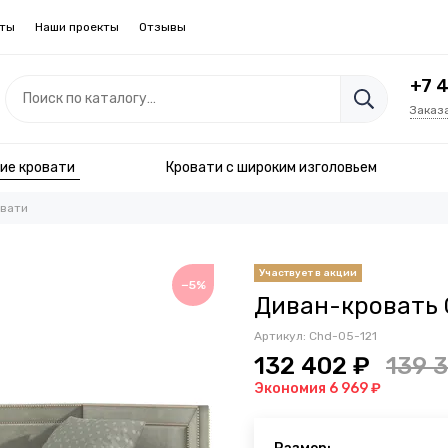
кты
Наши проекты
Отзывы
+7 
Заказ
ие кровати
Кровати с широким изголовьем
вати
−5%
Диван-кровать 
Артикул:
Chd-05-121
132 402 ₽
139 
Экономия 6 969 ₽