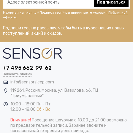
Подписаться
Нажимая на кнопку «Подписаться» вы принимаете условия
Публичной
оферты
.
Подпишитесь на рассылку, чтобы быть в курсе наших новых
поступлений, акций и скидок.
+7 495 662-99-62
Заказать звонок
info@sensorsleep.com
119261,
Россия
,
Москва
,
ул. Вавилова, 66, ТЦ
"Триумфальный"
10:00 - 18:00 Пн - Пт
12:00 - 18:00
Сб - Вс
Внимание!
Посещение шоурума с 18.00 до 21.00 возможно
по предварительной записи. Заранее звоните и
согласовывайте время и день приезда.