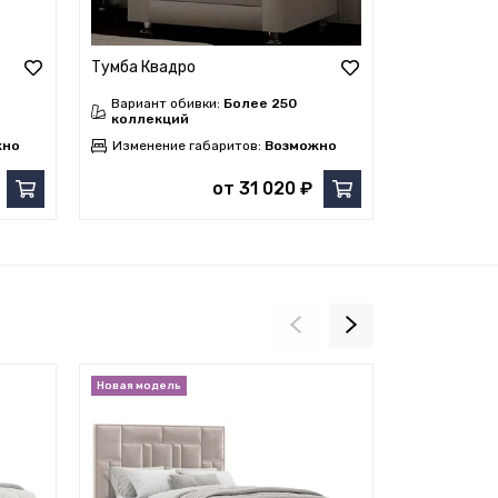
Тумба Квадро
Тумба Волн
Вариант обивки:
Более 250
Вариант о
коллекций
коллекци
жно
Изменение габаритов:
Возможно
Изменение
от 31 020 ₽