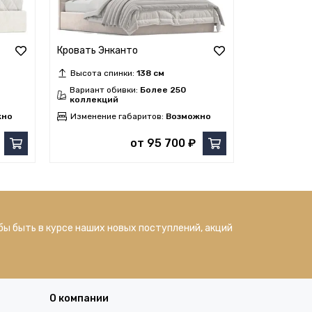
Кровать Энканто
Кровать Ма
Высота спинки:
138 см
Высота сп
Вариант обивки:
Более 250
Вариант о
коллекций
коллекци
жно
Изменение габаритов:
Возможно
Изменение
от 95 700 ₽
бы быть в курсе наших новых поступлений, акций
О компании