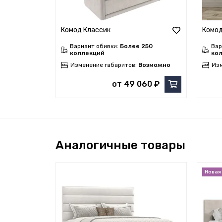
Комод Классик
Комод
Вариант обивки:
Более 250
Вар
коллекций
ко
Изменение габаритов:
Возможно
Изм
от 49 060 ₽
Аналогичные товары