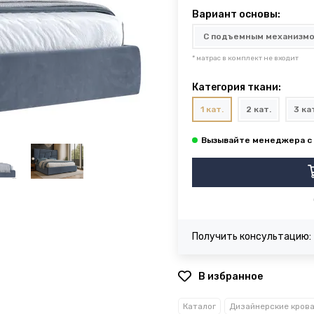
Вариант основы:
* матрас в комплект не входит
Категория ткани:
1 кат.
2 кат.
3 ка
Получить консультацию:
В избранное
Каталог
Дизайнерские кров