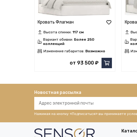
Кровать Флагман
Крова
Высота спинки:
117 см
Выс
Вариант обивки:
Более 250
Вар
коллекций
ко
Изменение габаритов:
Возможно
Изм
от 93 500 ₽
Новостная рассылка
Нажимая на кнопку «Подписаться» вы принимаете усло
Катал