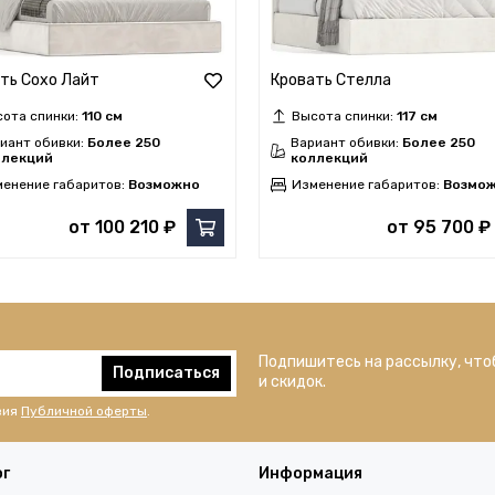
ть Сохо Лайт
Кровать Стелла
ота спинки:
110 см
Высота спинки:
117 см
иант обивки:
Более 250
Вариант обивки:
Более 250
ллекций
коллекций
енение габаритов:
Возможно
Изменение габаритов:
Возмо
от 100 210 ₽
от 95 700 ₽
Подпишитесь на рассылку, что
Подписаться
и скидок.
вия
Публичной оферты
.
ог
Информация