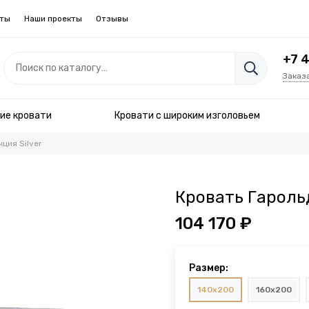
кты
Наши проекты
Отзывы
+7 
Заказ
ие кровати
Кровати с широким изголовьем
ция Silver
Кровать Гароль
104 170 ₽
Размер:
140x200
160x200