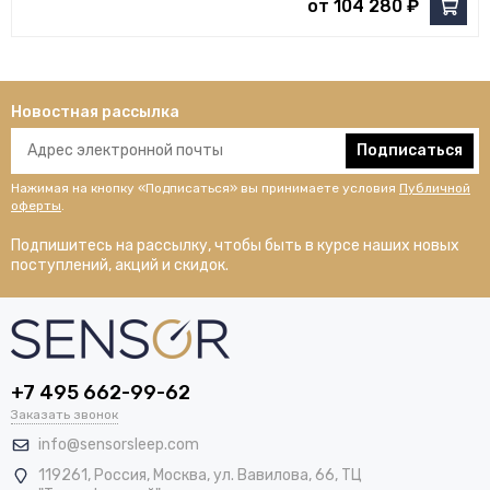
от 104 280 ₽
Новостная рассылка
Подписаться
Нажимая на кнопку «Подписаться» вы принимаете условия
Публичной
оферты
.
Подпишитесь на рассылку, чтобы быть в курсе наших новых
поступлений, акций и скидок.
+7 495 662-99-62
Заказать звонок
info@sensorsleep.com
119261,
Россия
,
Москва
,
ул. Вавилова, 66, ТЦ