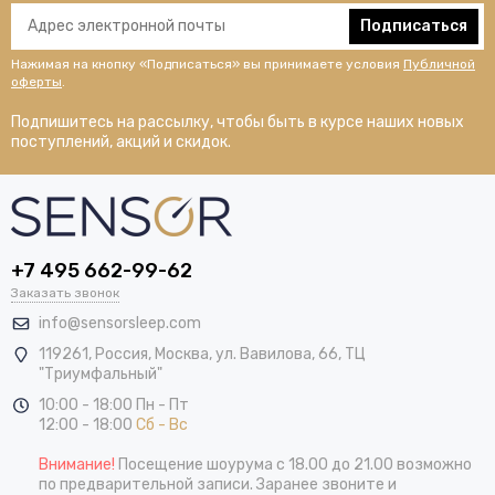
Подписаться
Нажимая на кнопку «Подписаться» вы принимаете условия
Публичной
оферты
.
Подпишитесь на рассылку, чтобы быть в курсе наших новых
поступлений, акций и скидок.
+7 495 662-99-62
Заказать звонок
info@sensorsleep.com
119261,
Россия
,
Москва
,
ул. Вавилова, 66, ТЦ
"Триумфальный"
10:00 - 18:00 Пн - Пт
12:00 - 18:00
Сб - Вс
Внимание!
Посещение шоурума с 18.00 до 21.00 возможно
по предварительной записи. Заранее звоните и