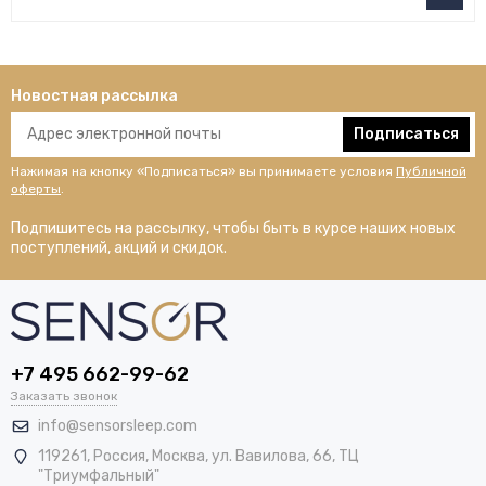
Новостная рассылка
Подписаться
Нажимая на кнопку «Подписаться» вы принимаете условия
Публичной
оферты
.
Подпишитесь на рассылку, чтобы быть в курсе наших новых
поступлений, акций и скидок.
+7 495 662-99-62
Заказать звонок
info@sensorsleep.com
119261,
Россия
,
Москва
,
ул. Вавилова, 66, ТЦ
"Триумфальный"