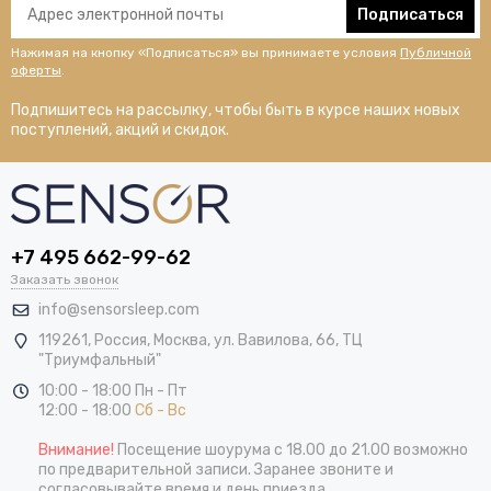
Подписаться
Нажимая на кнопку «Подписаться» вы принимаете условия
Публичной
оферты
.
Подпишитесь на рассылку, чтобы быть в курсе наших новых
поступлений, акций и скидок.
+7 495 662-99-62
Заказать звонок
info@sensorsleep.com
119261,
Россия
,
Москва
,
ул. Вавилова, 66, ТЦ
"Триумфальный"
10:00 - 18:00 Пн - Пт
12:00 - 18:00
Сб - Вс
Внимание!
Посещение шоурума с 18.00 до 21.00 возможно
по предварительной записи. Заранее звоните и
согласовывайте время и день приезда.