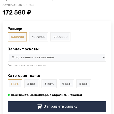
Артикул:
Pan-05-106
172 580 ₽
Размер:
160x200
180x200
200x200
Вариант основы:
* матрас в комплект не входит
Категория ткани:
1 кат.
2 кат.
3 кат.
4 кат.
5 кат.
Отправить заявку