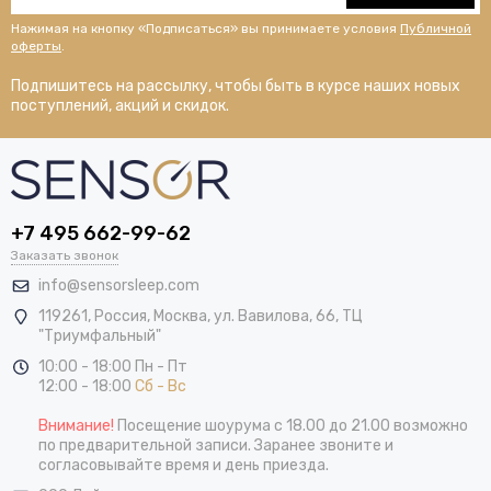
Нажимая на кнопку «Подписаться» вы принимаете условия
Публичной
оферты
.
Подпишитесь на рассылку, чтобы быть в курсе наших новых
поступлений, акций и скидок.
+7 495 662-99-62
Заказать звонок
info@sensorsleep.com
119261,
Россия
,
Москва
,
ул. Вавилова, 66, ТЦ
"Триумфальный"
10:00 - 18:00 Пн - Пт
12:00 - 18:00
Сб - Вс
Внимание!
Посещение шоурума с 18.00 до 21.00 возможно
по предварительной записи. Заранее звоните и
согласовывайте время и день приезда.