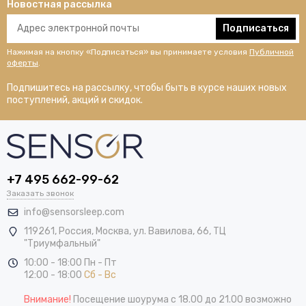
Новостная рассылка
Подписаться
Нажимая на кнопку «Подписаться» вы принимаете условия
Публичной
оферты
.
Подпишитесь на рассылку, чтобы быть в курсе наших новых
поступлений, акций и скидок.
+7 495 662-99-62
Заказать звонок
info@sensorsleep.com
119261,
Россия
,
Москва
,
ул. Вавилова, 66, ТЦ
"Триумфальный"
10:00 - 18:00 Пн - Пт
12:00 - 18:00
Сб - Вс
Внимание!
Посещение шоурума с 18.00 до 21.00 возможно