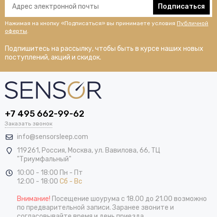
Подписаться
Нажимая на кнопку «Подписаться» вы принимаете условия
Публичной
оферты
.
Подпишитесь на рассылку, чтобы быть в курсе наших новых
поступлений, акций и скидок.
+7 495 662-99-62
Заказать звонок
info@sensorsleep.com
119261,
Россия
,
Москва
,
ул. Вавилова, 66, ТЦ
"Триумфальный"
10:00 - 18:00 Пн - Пт
12:00 - 18:00
Сб - Вс
Внимание!
Посещение шоурума с 18.00 до 21.00 возможно
по предварительной записи. Заранее звоните и
согласовывайте время и день приезда.