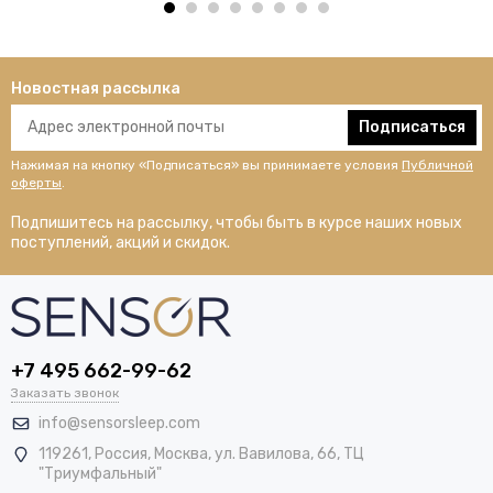
Новостная рассылка
Подписаться
Нажимая на кнопку «Подписаться» вы принимаете условия
Публичной
оферты
.
Подпишитесь на рассылку, чтобы быть в курсе наших новых
поступлений, акций и скидок.
+7 495 662-99-62
Заказать звонок
info@sensorsleep.com
119261,
Россия
,
Москва
,
ул. Вавилова, 66, ТЦ
"Триумфальный"