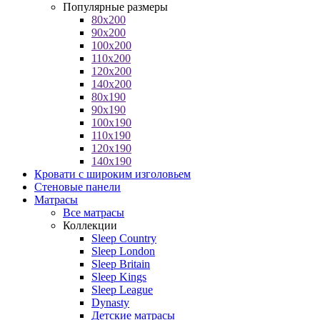
Популярные размеры
80x200
90x200
100x200
110x200
120x200
140x200
80x190
90x190
100x190
110x190
120x190
140x190
Кровати с широким изголовьем
Стеновые панели
Матрасы
Все матрасы
Коллекции
Sleep Country
Sleep London
Sleep Britain
Sleep Kings
Sleep League
Dynasty
Детские матрасы