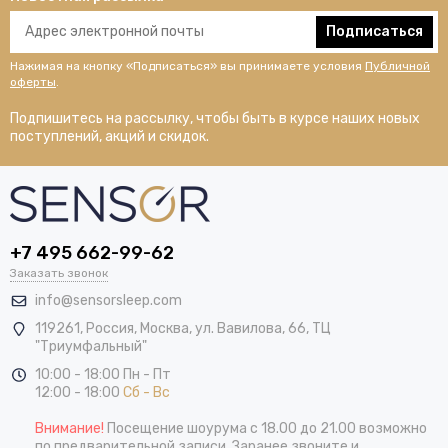
Подписаться
Нажимая на кнопку «Подписаться» вы принимаете условия
Публичной
оферты
.
Подпишитесь на рассылку, чтобы быть в курсе наших новых
поступлений, акций и скидок.
+7 495 662-99-62
Заказать звонок
info@sensorsleep.com
119261,
Россия
,
Москва
,
ул. Вавилова, 66, ТЦ
"Триумфальный"
10:00 - 18:00 Пн - Пт
12:00 - 18:00
Сб - Вс
Внимание!
Посещение шоурума с 18.00 до 21.00 возможно
по предварительной записи. Заранее звоните и