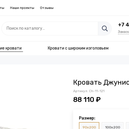
кты
Наши проекты
Отзывы
+7 
Заказ
ие кровати
Кровати с широким изголовьем
Кровать Джунио
Артикул:
Ch-11-121
88 110 ₽
Размер:
90x200
100x200