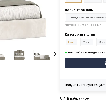
Вариант основы:
* матрас в комплект не входит
Категория ткани:
1 кат.
2 кат.
3 ка
Получить консультацию:
В избранное