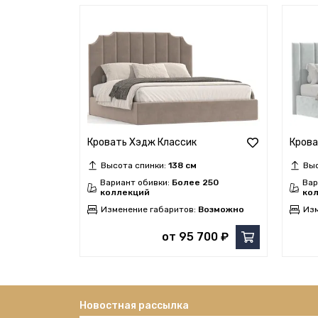
Кровать Хэдж Классик
Крова
Высота спинки:
138 см
Выс
Вариант обивки:
Более 250
Вар
коллекций
ко
Изменение габаритов:
Возможно
Изм
от 95 700 ₽
Новостная рассылка