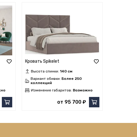
Кровать Spikelet
Кровать Ка
Высота спинки:
140 см
Высота сп
Вариант обивки:
Более 250
Вариант о
коллекций
коллекци
жно
Изменение габаритов:
Возможно
Изменение
от 95 700 ₽