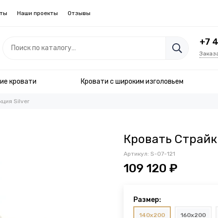
кты
Наши проекты
Отзывы
+7 
Заказ
ие кровати
Кровати с широким изголовьем
ция Silver
Кровать Страйк
Артикул:
S-07-121
109 120 ₽
Размер:
140x200
160x200