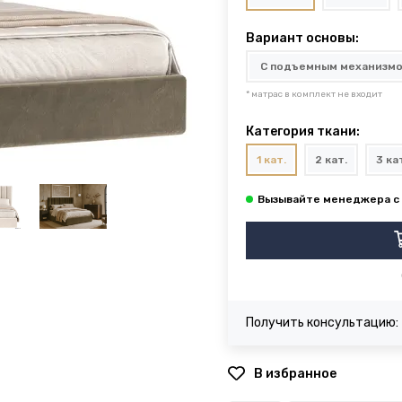
Вариант основы:
* матрас в комплект не входит
Категория ткани:
1 кат.
2 кат.
3 ка
Получить консультацию:
В избранное