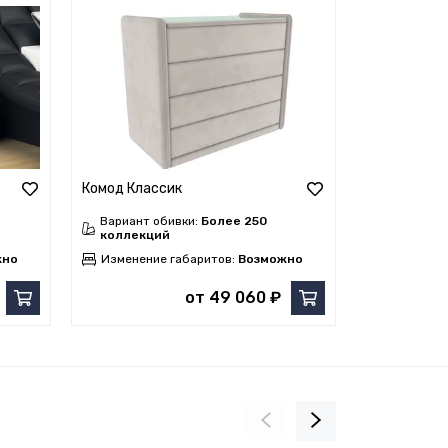
Комод Классик
Комод Квад
Вариант обивки:
Более 250
Вариант о
коллекций
коллекци
жно
Изменение габаритов:
Возможно
Изменение
от 49 060 ₽