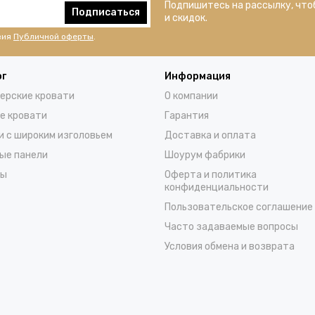
Подпишитесь на рассылку, что
Подписаться
и скидок.
вия
Публичной оферты
.
ог
Информация
ерские кровати
О компании
е кровати
Гарантия
и с широким изголовьем
Доставка и оплата
ые панели
Шоурум фабрики
сы
Оферта и политика
конфиденциальности
Пользовательское соглашение
Часто задаваемые вопросы
Условия обмена и возврата