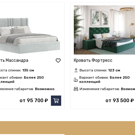
ть Массандра
Кровать Фортресс
ота спинки:
135 см
Высота спинки:
123 см
иант обивки:
Более 250
Вариант обивки:
Более 250
ллекций
коллекций
енение габаритов:
Возможно
Изменение габаритов:
Возмо
от 95 700 ₽
от 93 500 ₽