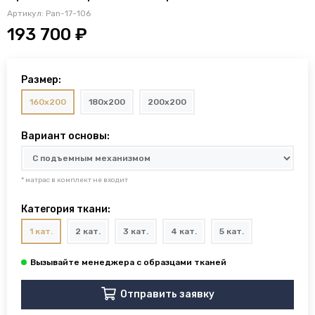
Артикул:
Pan-17-106
193 700 ₽
Размер:
160x200
180x200
200x200
Вариант основы:
* матрас в комплект не входит
Категория ткани:
1 кат.
2 кат.
3 кат.
4 кат.
5 кат.
Отправить заявку