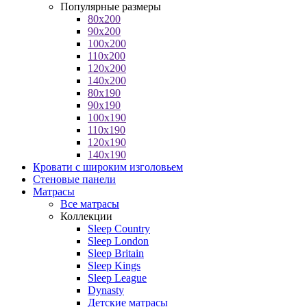
Популярные размеры
80x200
90x200
100x200
110x200
120x200
140x200
80x190
90x190
100x190
110x190
120x190
140x190
Кровати с широким изголовьем
Стеновые панели
Матрасы
Все матрасы
Коллекции
Sleep Country
Sleep London
Sleep Britain
Sleep Kings
Sleep League
Dynasty
Детские матрасы