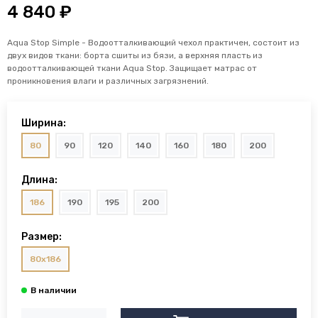
4 840 ₽
Aqua Stop Simple - Водоотталкивающий чехол практичен, состоит из
двух видов ткани: борта сшиты из бязи, а верхняя пласть из
водоотталкивающей ткани Aqua Stop. Защищает матрас от
проникновения влаги и различных загрязнений.
Ширина:
80
90
120
140
160
180
200
Длина:
186
190
195
200
Размер:
80x186