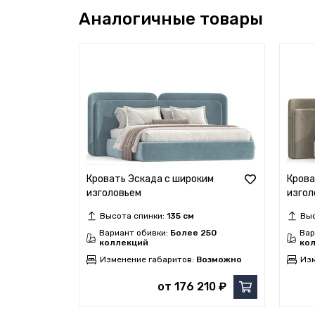
Аналогичные товары
Кровать Эскада с широким
Крова
изголовьем
изгол
Высота спинки:
135 см
Выс
Вариант обивки:
Более 250
Вар
коллекций
ко
Изменение габаритов:
Возможно
Изм
от 176 210 ₽