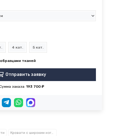
т.
4 кат.
5 кат.
Отправить заявку
Сумма заказа:
193 700 ₽
ати
Кровати с широким изголовьем