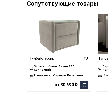
Сопутствующие товары
Тумба Классик
Тумба
Вариант обивки:
Более 250
Вар
коллекций
ко
Изменение габаритов:
Возможно
Изм
от 30 690 ₽