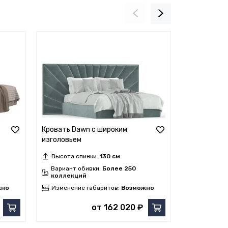
Кровать Dawn с широким
Кровать Des
изголовьем
изголовьем
Высота спинки:
130 см
Высота сп
Вариант обивки:
Более 250
Вариант о
коллекций
коллекци
жно
Изменение габаритов:
Возможно
Изменение
от 162 020 ₽