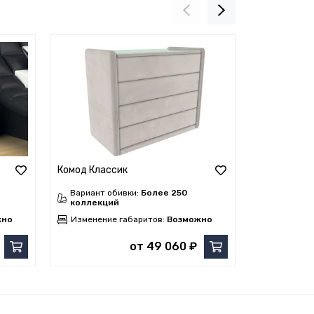
Комод Классик
Комод Квад
Вариант обивки:
Более 250
Вариант о
коллекций
коллекци
жно
Изменение габаритов:
Возможно
Изменение
от 49 060 ₽