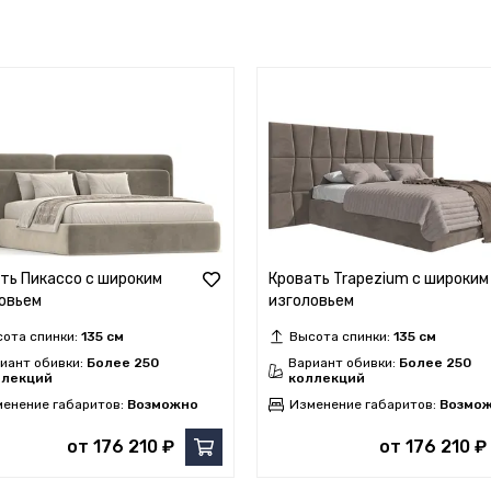
ть Пикассо с широким
Кровать Trapezium с широким
овьем
изголовьем
ота спинки:
135 см
Высота спинки:
135 см
иант обивки:
Более 250
Вариант обивки:
Более 250
ллекций
коллекций
енение габаритов:
Возможно
Изменение габаритов:
Возмо
от 176 210 ₽
от 176 210 ₽