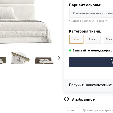
Вариант основы:
* матрас в комплект не входит
Категория ткани:
1 кат.
2 кат.
3 ка
Получить консультацию:
В избранное
Каталог
Дизайнерские кров