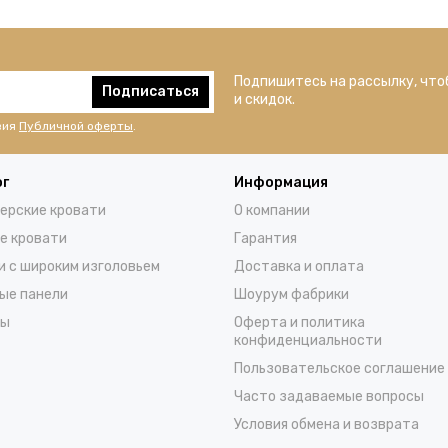
Подпишитесь на рассылку, что
Подписаться
и скидок.
вия
Публичной оферты
.
ог
Информация
ерские кровати
О компании
е кровати
Гарантия
и с широким изголовьем
Доставка и оплата
ые панели
Шоурум фабрики
сы
Оферта и политика
конфиденциальности
Пользовательское соглашение
Часто задаваемые вопросы
Условия обмена и возврата