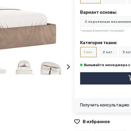
Вариант основы:
* матрас в комплект не входит
Категория ткани:
1 кат.
2 кат.
3 ка
Получить консультацию:
В избранное