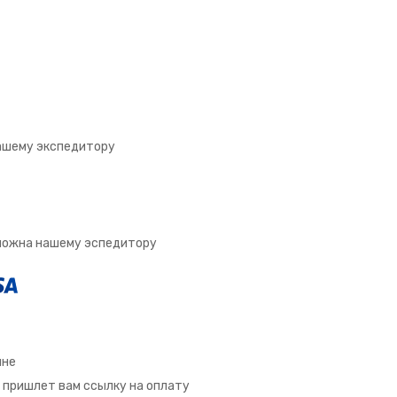
ашему экспедитору
зможна нашему эспедитору
ине
 пришлет вам ссылку на оплату