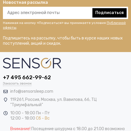
Новостная рассылка
Подписаться
Нажимая на кнопку «Подписаться» вы принимаете условия
Публичной
оферты
.
Подпишитесь на рассылку, чтобы быть в курсе наших новых
поступлений, акций и скидок.
+7 495 662-99-62
Заказать звонок
info@sensorsleep.com
119261,
Россия
,
Москва
,
ул. Вавилова, 66, ТЦ
"Триумфальный"
10:00 - 18:00 Пн - Пт
12:00 - 18:00
Сб - Вс
Внимание!
Посещение шоурума с 18.00 до 21.00 возможно